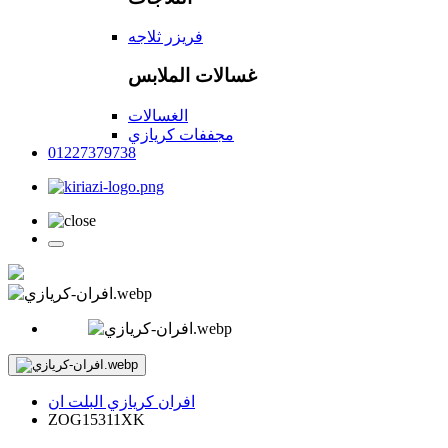
فريزر ثلاجه
غسالات الملابس
الغسالات
مجففات كريازي
01227379738
افران كريازي البلت ان
ZOG15311XK