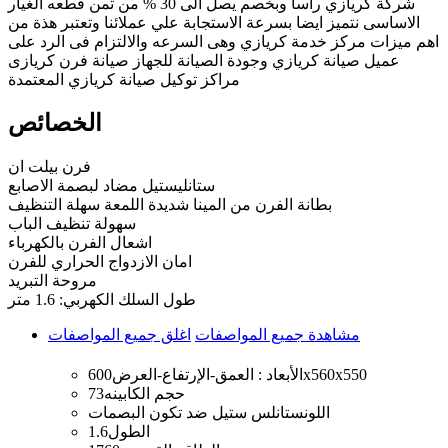
شركة كريازي راسا وبخصم يصل الى 30 % من ثمن قطعه الغيار
الاساسى نتميز ايضا بسرعة الاستجابة علي عملائنا وتعتبر هذة من
اهم ميزات مركز خدمة كريازي وهى السرعه والالتزام فى الرد على
عميل صيانة كريازي وجودة الصيانة للجهاز صيانة فرن كريازى
مراكز توكيل صيانة كريازي المعتمدة
الخصائص
فرن بيلت ان
ستانليستيل مضاد لبصمة الاصابع
بطانة الفرن من المينا شديدة اللمعة سهلة التنظيف
سهولة تنظيف الباب
اشعال الفرن بالكهرباء
امان الازدواج الحراري للفرن
مروحة التبريد
طول السلك الكهربي: 1.6 متر
مشاهدة جميع المواصفات
اغلق جميع المواصفات
600x560x550
الأبعاد : العمق-الإرتفاع-العرض
حجم الكابينه
73
اللون
ستانلس ستيل ضد تكون البصمات
الطول
1.6