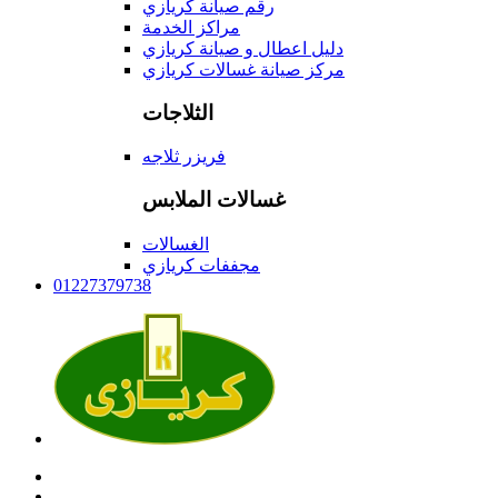
رقم صيانة كريازي
مراكز الخدمة
دليل اعطال و صيانة كريازي
مركز صيانة غسالات كريازي
الثلاجات
فريزر ثلاجه
غسالات الملابس
الغسالات
مجففات كريازي
01227379738