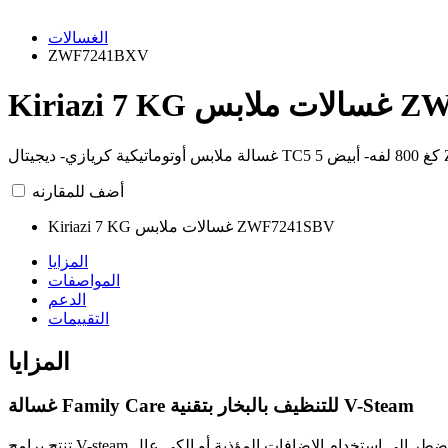
الغسالات
ZWF7241BXV
ZWF7241BX
أضف للمقارنه
Kiriazi 7 KG غسالات ملابس ZWF7241SBV
المزايا
المواصفات
الدعم
التقييمات
المزايا
غسالة Family Care للتنظيف بالبخار بتقنية V-Steam
تنتج برامج V-steam البخار بدرجة حرارة 60 درجة مئوية للمساعدة على القضاء على المواد المثيرة للحساسية والبكتريا من كميات الملابس الكبيرة، حتى لا تضطر إلى استخدام الإضافات المؤذية أو الكي عال