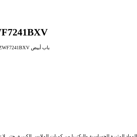
Kiriazi 7 KG غسالات ملابس V
غسالة ملابس أوتوماتيكية كريازي- ديجيتال TC5 5 كغ 800 لفه- أبيض ZWF7241BXV باب أبيض