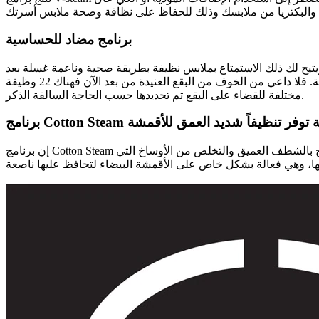
برنامج مضاد للحساسية
ويتيح لك ذلك الاستمتاع بملابس نظيفة بطريقة صحية وناعمة غسلة بعد
غسلة. لا شك أن هناك بعض البقع التي ينبغي تنظيفها بطرق غسل مختلفة. فقد تم تحديد إعدادات درجة البرنامج و مستوى الفرك حسب الحاجة. فلا داعي من الخوف من البقع العنيدة من بعد الآن فهناك 22 وظيفة
مختلفة للقضاء على البقع تم تحديدها حسب الحاجة السالفة الذكر.
رة غسيل خاصة توفر تنظيفاً شديد العمق للأقمشة
إن برنامج Cotton Steam دورة غسيل خاصة صممت لتوفر تنظيفاً شديد العمق للأقمشة. فمرحلة البخار المطولة في نهاية دورة الغسيل تساعد على فتح الألياف لتسمح بالشطف العميق والتخلص من الأوساخ التي
ها، وهي فعالة بشكل خاص على الأقمشة البيضاء لتحافظ عليها ناصعة