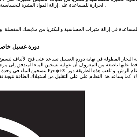
الحرارة للمساعدة على إزالة المواد المثيرة للحساسية والبكتريا من ملابسك وذلك للحفاظ على نظافة وصحة ملابس أسرتك.
 للمساعدة في إزالة مثيرات الحساسية والبكتريا من ملابسك المفضلة. 
برنامج Cotton Steam دو
فظ عليها ناصعة من المعروف أن عملية تسخين الماء المتدفق إلى مرجل
. كما يساعد هذا النظام على على التقليل من استهلاك الطاقة نتيجة ت