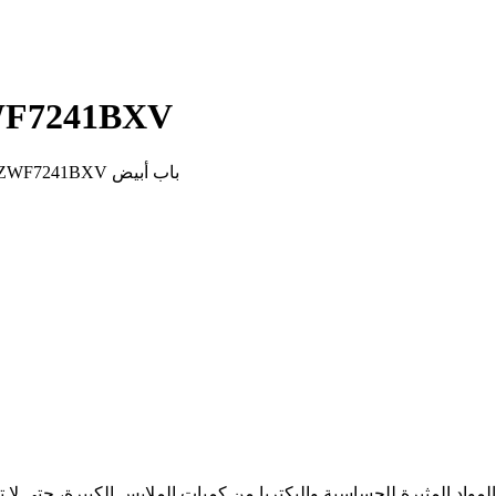
Kiriazi 7 KG غسالات ملابس V
غسالة ملابس أوتوماتيكية كريازي- ديجيتال TC5 5 كغ 800 لفه- أبيض ZWF7241BXV باب أبيض