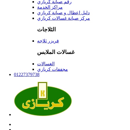
رقم صيانة كريازي
مراكز الخدمة
دليل اعطال و صيانة كريازي
مركز صيانة غسالات كريازي
الثلاجات
فريزر ثلاجه
غسالات الملابس
الغسالات
مجففات كريازي
01227379738