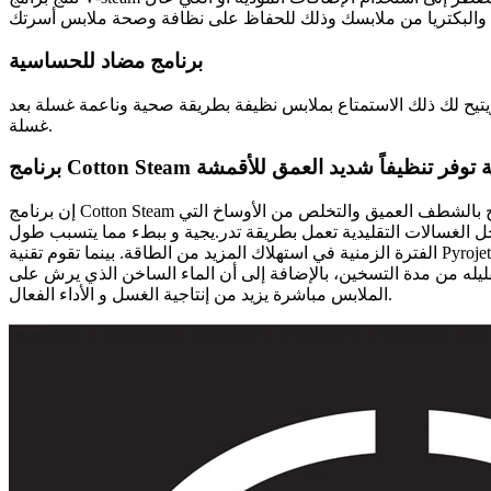
برنامج مضاد للحساسية
ويتيح لك ذلك الاستمتاع بملابس نظيفة بطريقة صحية وناعمة غسلة بعد
غسلة.
رة غسيل خاصة توفر تنظيفاً شديد العمق للأقمشة
إن برنامج Cotton Steam دورة غسيل خاصة صممت لتوفر تنظيفاً شديد العمق للأقمشة. فمرحلة البخار المطولة في نهاية دورة الغسيل تساعد على فتح الألياف لتسمح بالشطف العميق والتخلص من الأوساخ التي
 الغسالات التقليدية تعمل بطريقة تدر.يجية و ببطء مما يتسبب طول
الفترة الزمنية في استهلاك المزيد من الطاقة. بينما تقوم تقنية Pyrojet بتسخين الماء في وحدة Pyrojet® الموجودة أسفلها ثم ترش الماء الساخن على الملابس من خلال نظام الرش. و تلعب هذه الطريقة دوراً
قليله من مدة التسخين، بالإضافة إلى أن الماء الساخن الذي يرش على
الملابس مباشرة يزيد من إنتاجية الغسل و الأداء الفعال.