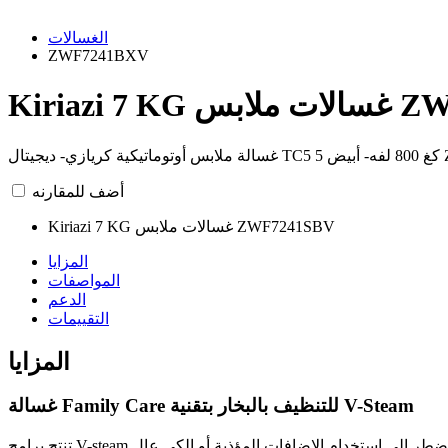
الغسالات
ZWF7241BXV
ZWF7241BX
أضف للمقارنه
Kiriazi 7 KG غسالات ملابس ZWF7241SBV
المزايا
المواصفات
الدعم
التقييمات
المزايا
غسالة Family Care للتنظيف بالبخار بتقنية V-Steam
تنتج برامج V-steam البخار بدرجة حرارة 60 درجة مئوية للمساعدة على القضاء على المواد المثيرة للحساسية والبكتريا من كميات الملابس الكبيرة، حتى لا تضطر إلى استخدام الإضافات المؤذية أو الكي عال