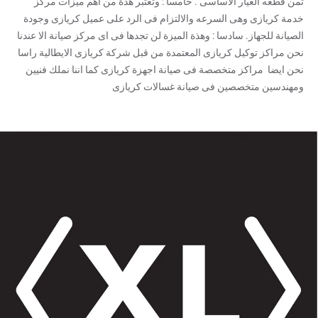
ثمن قطعه الغيار الاساسى . خامسا : وتعتبر هذة من اهم ميزات مركز
خدمة كريازى وهى السرعه والالتزام فى الرد على عميل كريازى وجودة
الصيانة للجهاز. سادسا : وهذة الميزة لن تجدها فى اى مركز صيانة الا عندنا
نحن مراكز توكيل كريازى المعتمدة من قبل شركة كريازى الايطالية راسا
نحن ايضا مراكز متخصصة فى صيانة اجهزة كريازى كما اننا نملك فنيين
ومهندسين متخصصين فى صيانة غسالات كريازى