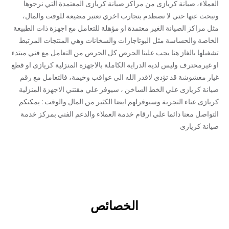
العملاء، صيانة كريازى من مراكز صيانة كريازى المعتمدة التي نرجوها
ونبحث عنها حتي لا نصطدم بتجارب اخري تعتبر مضيعة للوقت والمال،
مثل مراكز الصيانة الغير معتمدة او مؤهلة للتعامل مع اجهزة ذات الطبيعة
الخاصة والحساسة مثل البوتاجازات والسخانات وهي المنتجات المرتبط
تشغيلها بالغاز هنا يجب علينا الحرص كل الحرص من التعامل مع فني مبتدء
او غيرمحترف وليس لديه الدراية الكاملة بالاجهزة المنزلية كريازى او قطع
غيار مغشوشة قد تؤدي لاقدر الله الي عواقب وخيمة، فالتعامل مع رقم
صيانة كريازى علي الخط الساخن ، سيوفر علي مقتني الاجهزة المنزلية
كريازى عناء التجربة وسيوفرلهم ايضا الكثير من المال والوقت : يمكنكم
التواصل معنا دائما علي ارقام خدمة العملاء والدعم الفني بمركز خدمة
صيانة كريازى
الخصائص