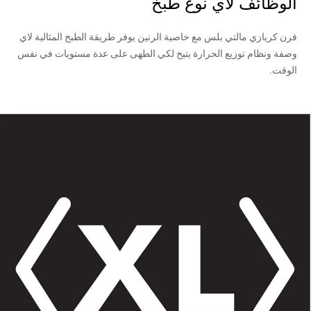
الوظائف لاي نوع طبخ
فرن كريازي مالتي بلس مع خاصية الرنين يوفر طريقة الطبخ المثالية لاي
وصفة ونظام توزيع الحرارة يتيح لكي الطهى على عدة مستويات في نفس
الوقت.