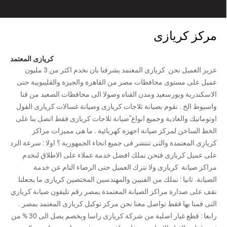
مركز كريازى
كريازى المعتمد
عزيز العميل نحن كريازى المعتمد يشرفنا بان نخدم اكثر من 3 مليون
عميل على مستوى محافظات مصر من القاهرة والجيزة والقليبوبية حتى
الاسكندرية وبورسعيد ومدن القناه وصولا الى محافظات الصعيد من قنا
واسيوط الخ . نقوم بصيانة ثلاجات كريازى وصيانة غسالات كريازى الفول
اوتوماتيك والعادية وجميع انواع ًصيانة ثلاجات كريازى فقط اتصل بنا على
الخط الساخن لمركز صيانة اجهزة كهربائية . ما هى مميزات مراكز
كريازى المعتمدة والتى تنتشر فى جميع انحاء الجمهورية ؟ اولا : سرعة الرد
على عميل كريازى فنحن نملك افضل خدمة عملاء على الاطلاق لنخدم
مراكز صيانة كريازى ولا نترك العميل حتى الرضاء التام عن خدمة
الصيانة. ثانيا : نملك من الفنيين والمهندسين المختصين كريازى ما يجعلنا
نقف على صدارة مراكز الصيانة المعتمدة بمصر رقم تليفون صيانة كريازي
التى قمنا بها فقط تواصل معنا نحن مركز توكيل كريازى المعتمد بمصر .
رابعا : قطع غيار اصلية من شركة كريازى راسا وبخصم يصل الى 30 % من