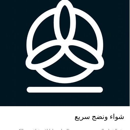
شواء ونضج سريع