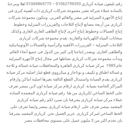
رقم تليفون صيانة كريازي 01062759353 – 01069865773 اهلا ومرحبا
بالسادة عملاء شركة تعتبر مجموعة شركات كريازى ذات أهمية كبرى فى
إنتاج الأجهزة المنزلية فى مصر والعالم العربى. وتتكون مجموعة شركات
كريازى من أربعة مصانع لإنتاج الثلاجات والفريزرات المنزلية وخطوط
إنتاج الغسالات وخطوط إنتاج أخرى لإنتاج الطاهى الغازى الغازى وكذلك
سخانات المياه الكهربائية والغازية. تقدم مجموعة شركات كريازى
الثلاجات المنزلية – الفريزرات الأفقية والرأسية والغسالات الأوتوماتيكية
والطاهى الغازى. ويصدر إنتاجنا إلى كثير من الدول فى جميع أنحاء العالم
وبدأت مجموعة شركات كريازى نشاطها فى مجال إنتاج الأجهزة المنزلية
عام 1985. مركز صيانة كريازى القاهرة والمحافظات صيانة غسالة و ثلاجة
و غسالة اطباق و تكييف و بوتاجاز و ميكرووي قطع غيار اصلية مركز صيانة
كريازى يقدم الصيانة واستبدال القطع التالفة بغيرها اصلية اماكن وارقام
المراكز الخاصة بصيانة كريازى ارقام مركز صيانة اون لاين بمصر تعرف
على الخط الساخن لكريازى من هنا رقم صيانة كريازى المعتمدة السادة
عملاء مركز صيانة كريازى يشرفنا بان نسرد لكم رقم صيانة كريازى
المعتمد بمصر تعرف على ارقام صيانة كريازى بمصر وايضا تعرف على
الخط الساخن لمركز كريازى. عزيز العميل نحن كريازى المعتمد يشرفنا
بان نخدم اكثر من 3 مليون عميل على مستوى محافظات مصر