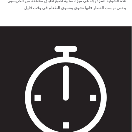
هذه الشواية المزدوجة هي ميزة مثالية لصنع اطباق مختلفة من الكريسبي
وحتي توست الفطار فانها تشوي وتسوي الطعام في وقت قليل