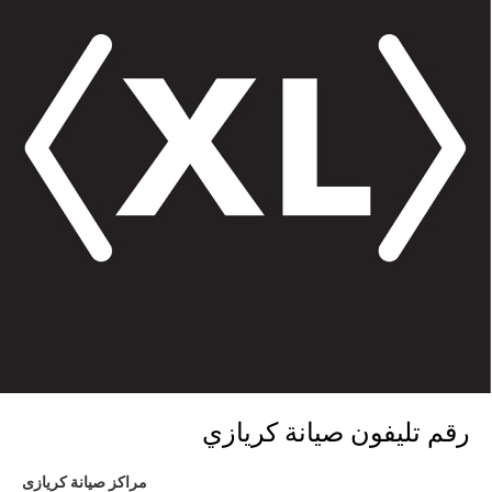
رقم تليفون صيانة كريازي
مراكز صيانة كريازى