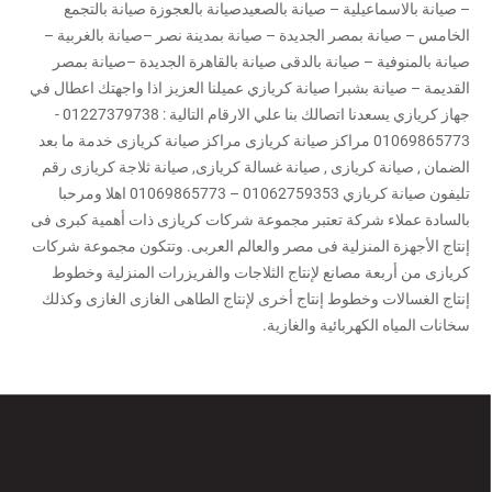
– صيانة بالاسماعيلية – صيانة بالصعيدصيانة بالعجوزة صيانة بالتجمع
الخامس – صيانة بمصر الجديدة – صيانة بمدينة نصر –صيانة بالغربية –
صيانة بالمنوفية – صيانة بالدقى صيانة بالقاهرة الجديدة –صيانة بمصر
القديمة – صيانة بشبرا صيانة كريازي عميلنا العزيز اذا واجهتك اعطال في
جهاز كريازي يسعدنا اتصالك بنا علي الارقام التالية : 01227379738 -
01069865773 مراكز صيانة كريازى مراكز صيانة كريازى خدمة ما بعد
الضمان , صيانة كريازى , صيانة غسالة كريازى, صيانة ثلاجة كريازى رقم
تليفون صيانة كريازي 01062759353 – 01069865773 اهلا ومرحبا
بالسادة عملاء شركة تعتبر مجموعة شركات كريازى ذات أهمية كبرى فى
إنتاج الأجهزة المنزلية فى مصر والعالم العربى. وتتكون مجموعة شركات
كريازى من أربعة مصانع لإنتاج الثلاجات والفريزرات المنزلية وخطوط
إنتاج الغسالات وخطوط إنتاج أخرى لإنتاج الطاهى الغازى الغازى وكذلك
سخانات المياه الكهربائية والغازية.