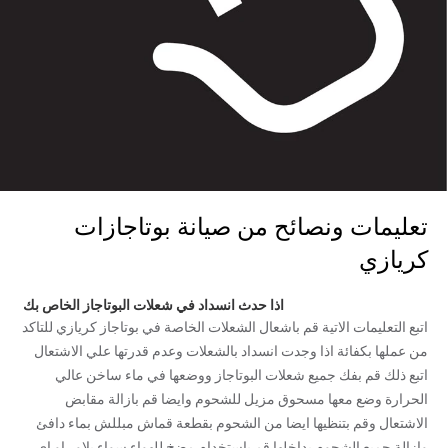
تعليمات ونصائح من صيانة بوتاجازات
كريازي
اذا حدث انسداد في شعلات البوتاجاز الخاص بك
اتبع التعليمات الاتية قم باشعال الشعلات الخاصة في بوتاجاز كريازي للتاكد
من عملها بكفائة اذا وجدت انسداد بالشعلات وعدم قدرتها علي الاشتعال
اتبع ذلك قم بفك جميع شعلات البوتاجاز ووضعها في ماء ساخن عالي
الحرارة وضع معها مسحوق مزيل للشحوم وايضا قم بازالة مقابض
الاشتعال وقم بتنظيها ايضا من الشحوم بقطعة قماش مبللش بماء دافئ
وازالة جميع الشحوم بداخلها قم باستخدام مضخ للهواء سواء بلاور او اي