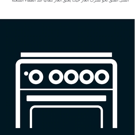
انسى القلق نحو تسرُب الغاز حيث يُغلق الغاز تلقائياً عند انطفاء الشعلة