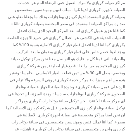
مراكز صيانة كريازي ولا نترك العميل حتى الرضاء التام عن خدمات
الصيانة لاجهزة كريازي لدينا ثانيا :: نملك فنيين ومهندسيين متخصصين
بصيانة كريازي المعتمدة لدينا, كريازي بوتاجازات وذلك ما يجعلنا نعلو على
صدارة مراكز الصيانة المعتمدة في مصر المختصة بصيانة كريازي ثالثا ::
كما قلنا عزيز عميل كريازي اننا نعد المركز الوحيد الذى يملك افضل
التقنيات الحديثة في الكشف عن اعطال كريازي في جميع الاجهزة الخاصة
بكريازي كما اننا لدينا افضل قطع غيار كريازي الاصلية بنسبة 100% كما
يوجد لدينا خصم خاص على قطع غيار كريازي وضمان ما بعد التركيب
والصيانة التى قمنا كل ما عليك هو التواصل معنا نحن مركز توكيل صيانة
كريازي المعتمد بمصر . رابعا :: قطع غيار اصلية+, من شركة كريازي
وبخصم+ يصل الى 30 % من ثمن قطعه الغيار الاساسى . خامسا : وتعتبر
هذه من اهم مميزات+ مركز خدمة كريازي+, وهى السرعه والالتزام فى
الرد على عميل صيانة كريازي+ وجودة الصيانة للجهاز.+صيانة بوتاجاز
الصحون, شركة كريازي للبوتاجازات سادسا :: وهذة الميزة+ لن تجدها فى
اى مركز صيانة الا عندنا نحن توكيل صيانة بوتاجازات كريازي ومراكز
توكيل صيانة بوتاجاز كريازي المعتمدة من قبل شركة كريازي الايطالية كما
ان نحن ايضا مراكز متخصصة فى صيانة اجهزة كريازي الايطالية في
مصر+, كما اننا نملك فنيين ومهندسين متخصصين, فى صيانة بوتاجازات
كريازي واخرين متخصصين فى صيانة بوتاجازات كريازي+ ناهيك+ عن