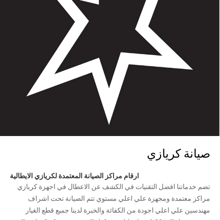
صيانة كريازي
ارقام مراكز الصيانة المعتمدة لكريازي الايطالية
تضم خدماتنا افضل التقنيات في الكشف عن الاعطال في اجهزة كريازي
مراكز معتمدة ومجهزة علي اعلي مستوي تتم الصيانة تحت اشراف
مهندسين علي اعلي اجودة من الكفائة والخبرة لدينا جميع قطع الغيار