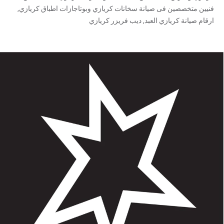
فنيين متخصصين فى صيانة سخانات كريازي وبوتاجازات اطباق كريازي,
ارقام صيانة كريازي العبد, ديب فريزر كريازي