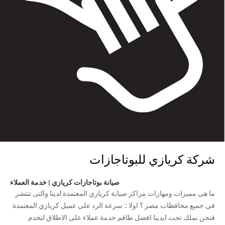
شركة كريازي للبوتاجازات
صيانة بوتاجازات كريازي | خدمة العملاء
ما هى مميزات ومهارات مراكز صيانة كريازي المعتمدة لدينا والتى تنتشر
فى جميع محافظات مصر ؟ اولا :: سرعة الرد على عميل كريازي المعتمدة
فنحن نملك تحت ايدينا افضل طاقم خدمة عملاء على الاطلاق لنخدم