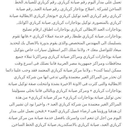
تعمل على مدار اليوم رقم صيانة كريازي, رقم كريازي للصيانة, الخط
الساخن لشركة , اصلاح بوتاجاز كريازي, رقم صيانة العبد, رقم صيانة
كريازي رقم كريازي العبد توكيل كريازي +بوتجاز كريازي الايطالية صيانة
كريازي بالمنصورة, توكيل بوتاجازات كريازي, صيانة كريازي اكواتك,
بوتاجازات العبد الايطالى كريازي بوتاجازات اطباق, ارقام تصليح
بوتاجازات, صيانة كريازي طنطا, رقم خدمة عملاء كريازي +،فانها تقوم
بتسليمك الى المهندس المتخصص والذى يقوم بدورة بالاتصال بك لتحديد
ميعاد للتواصل معك +، ولاننا نملك اكبر اسطول سيارات خاص بتوكيل
صيانة بوتاجازات كريازي ومراكز صيانة كريازي ومراكزنا تملاء جميع
محافظات ومراكز جمهورية مصر العربية فاننا نصلك فى اسرع وقت
ممكن اينما كنت+ ، ولاننا مركز صيانة كريازي المعتمد فقد وجب علينا دائما
ان نحذر من المراكز الغير معتمدة والتي تدعي انها من شركة كريازي
الايطالية والتى كثرت فى الاونة الاخيرة بشدة وانتحلت صفة توكيل صيانة
بوتاجازات كريازي + ومركز صيانة كريازي وبالتالى فاننا نخلى مسؤليتنا
نحن توكيل صيانة بوتاجازات كريازي+ مركز صيانة كريازي+ من هذة
المراكز الغير معتمدة من شركة كريازي العبد +، واخيرا نود ان نشير الى
ان هدفنا ورؤيتنا هى ارضاء عميل كريازي العبد+ +,فنحن نعمل على مدار
اليوم من اجل ان تنعم انت واسرتك بافضل خدمة صيانة من مركز صيانة
كريازي العبد، صيانة كريازي بالاسكندرية, صيانة كريازي الخط الساخن,