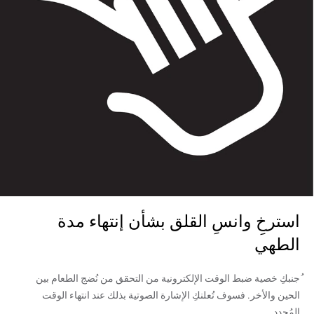
استرخِ وانسِ القلق بشأن إنتهاء مدة
الطهي
ُجنبكِ خصية ضبط الوقت الإلكترونية من التحقق من نُضج الطعام بين
الحين والأخر. فسوف تُعلنكِ الإشارة الصوتية بذلك عند انتهاء الوقت
المُحدد