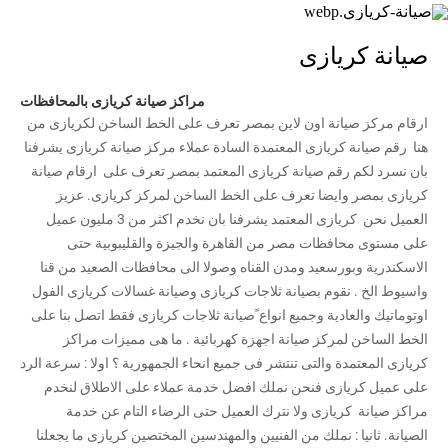
صيانة كريازى
مراكز صيانة كريازى بالمحافظات
ارقام مركز صيانة اون لاين بمصر تعرف على الخط الساخن لكريازى من
هنا رقم صيانة كريازى المعتمدة السادة عملاء مركز صيانة كريازى يشرفنا
بان نسرد لكم رقم صيانة كريازى المعتمد بمصر تعرف على ارقام صيانة
كريازى بمصر وايضا تعرف على الخط الساخن لمركز كريازى. عزيز
العميل نحن كريازى المعتمد يشرفنا بان نخدم اكثر من 3 مليون عميل
على مستوى محافظات مصر من القاهرة والجيزة والقليبوبية حتى
الاسكندرية وبورسعيد ومدن القناه وصولا الى محافظات الصعيد من قنا
واسيوط الخ . نقوم بصيانة ثلاجات كريازى وصيانة غسالات كريازى الفول
اوتوماتيك والعادية وجميع انواع ًصيانة ثلاجات كريازى فقط اتصل بنا على
الخط الساخن لمركز صيانة اجهزة كهربائية . ما هى مميزات مراكز
كريازى المعتمدة والتى تنتشر فى جميع انحاء الجمهورية ؟ اولا : سرعة الرد
على عميل كريازى فنحن نملك افضل خدمة عملاء على الاطلاق لنخدم
مراكز صيانة كريازى ولا نترك العميل حتى الرضاء التام عن خدمة
الصيانة. ثانيا : نملك من الفنيين والمهندسين المختصين كريازى ما يجعلنا