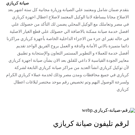
صيانة كريازي
بتقدم ضمان شامل ومعتمد علي الصيانة وزيارة مجانية كل ستة اشهر بعد
الاصلاح مجانا ببساطة لاننا الوكيل المعتمد لاصلاح اعطال اجهزة كريازي
في مصر وتعاملك مع الوكيل المحلي يضمن لك التأكد من حصولك علي
افضل خدمة صيانة ممكنة بالاضافة الي حصولك علي قطع الغيار الاصلية
في حاله تغير اي جزء من الاجزاء الداخلية الخاصة بأجهزة كريازي مراكزنا
دائما متميزة بالاتي الأمانة والدقة و العمل بروح الفريق الواحد تقديم
أفضل خدمة للعملاء و التطوير المستمر التعاون والإستجابة و تطبيق
معايير الجودة القياسية لا داعي للقلق بعد الان بشأن صيانة اجهزة كريازي
لأن توكيل كريازي انشأ العديد من مراكز صيانة كريازي التابعة لشركة
كريازي في جميع محافظات ومدن مصر وذلك لخدمة عملاء كريازي الكرام
ولسرعة الوصول اليهم وتم تخصيص رقم موحد مختصر لبلاغات اعطال
كريازي
لرقم تليفون صيانة كريازي