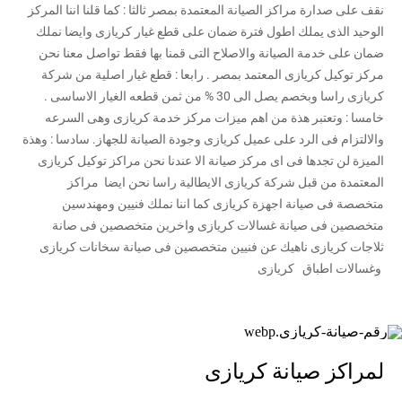
نقف على صدارة مراكز الصيانة المعتمدة بمصر ثالثا : كما قلنا اننا المركز
الوحيد الذى يملك اطول فترة ضمان على قطع غيار كريازى وايضا نملك
ضمان على خدمة الصيانة والاصلاح التى قمنا بها فقط تواصل معنا نحن
مركز توكيل كريازى المعتمد بمصر . رابعا : قطع غيار اصلية من شركة
كريازى راسا وبخصم يصل الى 30 % من ثمن قطعه الغيار الاساسى .
خامسا : وتعتبر هذة من اهم ميزات مركز خدمة كريازى وهى السرعه
والالتزام فى الرد على عميل كريازى وجودة الصيانة للجهاز. سادسا : وهذة
الميزة لن تجدها فى اى مركز صيانة الا عندنا نحن مراكز توكيل كريازى
المعتمدة من قبل شركة كريازى الايطالية راسا نحن ايضا مراكز
متخصصة فى صيانة اجهزة كريازى كما اننا نملك فنيين ومهندسين
متخصصين فى صيانة غسالات كريازى واخرين متخصصين فى صانة
ثلاجات كريازى ناهيك عن فنيين متخصصين فى صيانة سخانات كريازى
وغسالات اطباق كريازى
لمراكز صيانة كريازى