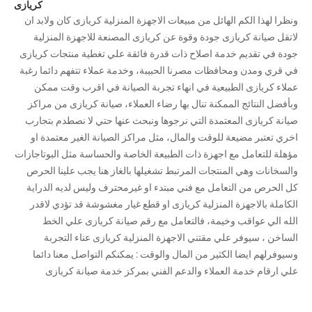
كريازى
ونظرا لهذا الكم الهائل من مبيعات الاجهزة المنزلية كريازى كان ولابد ان
لاتقل صيانة كريازى جودة وقوة عن كريازى المصنعة للاجهزة المنزلية
جودة في تقديم خدمة اصلاح ذات قدرة فائقة علي تغطية منتجات كريازى
في قري ومدن ومحافظات مصرنا الحبيبة، وخدمة عملاء تتفهم دائما رغبة
عملاء كريازى الطبيعية في انهاء تجربة الصيانة في اقرب وقت ممكن
وبأفضل النتائج الممكنة تنال بها رضاء العملاء، صيانة كريازى من مراكز
صيانة كريازى المعتمدة التي نرجوها ونبحث عنها حتي لا نصطدم بتجارب
اخري تعتبر مضيعة للوقت والمال، مثل مراكز الصيانة الغير معتمدة او
مؤهلة للتعامل مع اجهزة ذات الطبيعة الخاصة والحساسة مثل البوتاجازات
والسخانات وهي المنتجات المرتبط تشغيلها بالغاز هنا يجب علينا الحرص
كل الحرص من التعامل مع فني مبتدء او غيرمحترف وليس لديه الدراية
الكاملة بالاجهزة المنزلية كريازى او قطع غيار مغشوشة قد تؤدي لاقدر
الله الي عواقب وخيمة، فالتعامل مع رقم صيانة كريازى علي الخط
الساخن ، سيوفر علي مقتني الاجهزة المنزلية كريازى عناء التجربة
وسيوفرلهم ايضا الكثير من المال والوقت : يمكنكم التواصل معنا دائما
علي ارقام خدمة العملاء والدعم الفني بمركز خدمة صيانة كريازى