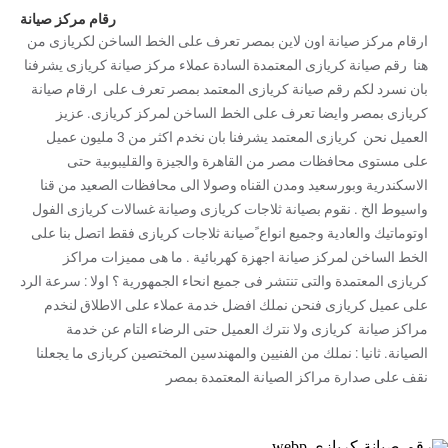
رقام مركز صيانة
ارقام مركز صيانة اون لاين بمصر تعرف على الخط الساخن لكريازى من
هنا رقم صيانة كريازى المعتمدة السادة عملاء مركز صيانة كريازى يشرفنا
بان نسرد لكم رقم صيانة كريازى المعتمد بمصر تعرف على ارقام صيانة
كريازى بمصر وايضا تعرف على الخط الساخن لمركز كريازى. عزيز
العميل نحن كريازى المعتمد يشرفنا بان نخدم اكثر من 3 مليون عميل
على مستوى محافظات مصر من القاهرة والجيزة والقليبوبية حتى
الاسكندرية وبورسعيد ومدن القناه وصولا الى محافظات الصعيد من قنا
واسيوط الخ . نقوم بصيانة ثلاجات كريازى وصيانة غسالات كريازى الفول
اوتوماتيك والعادية وجميع انواع ًصيانة ثلاجات كريازى فقط اتصل بنا على
الخط الساخن لمركز صيانة اجهزة كهربائية . ما هى مميزات مراكز
كريازى المعتمدة والتى تنتشر فى جميع انحاء الجمهورية ؟ اولا : سرعة الرد
على عميل كريازى فنحن نملك افضل خدمة عملاء على الاطلاق لنخدم
مراكز صيانة كريازى ولا نترك العميل حتى الرضاء التام عن خدمة
الصيانة. ثانيا : نملك من الفنيين والمهندسين المختصين كريازى ما يجعلنا
نقف على صدارة مراكز الصيانة المعتمدة بمصر