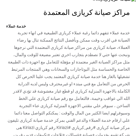
مراكز صيانة كريازى المعتمدة
خدمة عملاء
خدمة عملاء تتفهم دائما رغبة عملاء كريازى الطبيعية في انهاء تجربة
الصيانة في اقرب وقت ممكن وبأفضل النتائج الممكنة تنال بها رضاء
العملاء، صيانة كريازى من مراكز صيانة كريازى المعتمدة التي نرجوها
ونبحث عنها حتي لا نصطدم بتجارب اخري تعتبر مضيعة للوقت والمال،
مثل مراكز الصيانة الغير معتمدة او مؤهلة للتعامل مع اجهزة ذات الطبيعة
الخاصة والحساسة مثل البوتاجازات والسخانات وهي المنتجات المرتبط
تشغيلها بالغاز هنا خدمة صيانة كريازي المعتمد يجب علينا الحرص كل
الحرص من التعامل مع فني مبتدء او غيرمحترف وليس لديه الدراية
الكاملة بالاجهزة المنزلية كريازى او قطع غيار مغشوشة قد تؤدي لاقدر
الله الي عواقب وخيمة، فالتعامل مع رقم صيانة كريازى علي الخط
الساخن ، سيوفر علي مقتني الاجهزة المنزلية كريازى عناء التجربة
وسيوفرلهم ايضا الكثير من المال والوقت : يمكنكم التواصل معنا دائما
علي ارقام خدمة العملاء والدعم الفني بمركز خدمة صيانة كريازى تليفون
مركز صيانة كريازى #رقم_كريازي #Kiriazi رقم كريازي Kiriazi هى
شركة تقوم بخدمات +صيانة +غسالات +ثلاجات +تكييفات +ديب فريزر